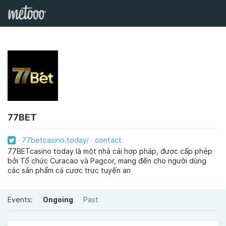
77BET
77betcasino.today/
contact
77BETcasino today là một nhà cái hợp pháp, được cấp phép
bởi Tổ chức Curacao và Pagcor, mang đến cho người dùng
các sản phẩm cá cược trực tuyến an
Events:
Ongoing
Past