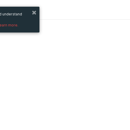
nd understand
learn more.
Resources
Blog
Help
Press Kit
Explore events
Privacy Policy
Tos
GDPR