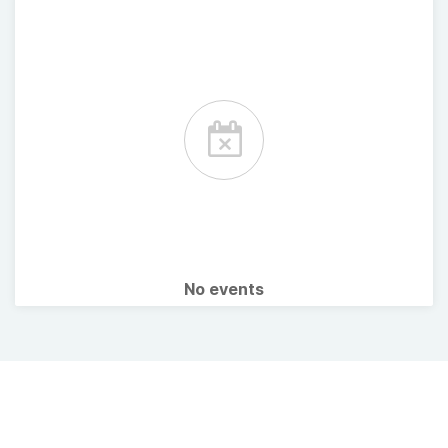
No events