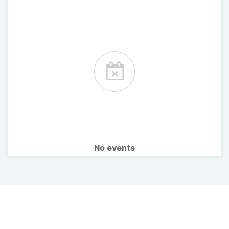
No events