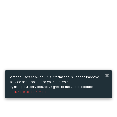
Metooo uses cookies. This information is used to improve
service and understand your interests.
By using our services, you agree to the use of cookies.
Click here to learn more.
Metooo
How it works
Create your page