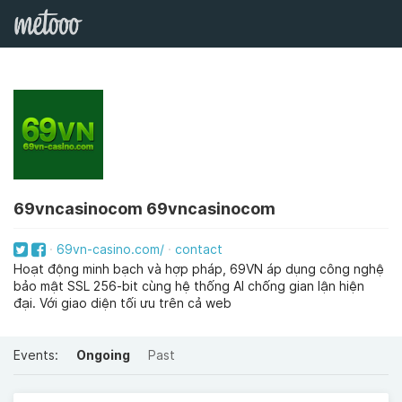
69vncasinocom 69vncasinocom
69vn-casino.com/
contact
Hoạt động minh bạch và hợp pháp, 69VN áp dụng công nghệ
bảo mật SSL 256-bit cùng hệ thống AI chống gian lận hiện
đại. Với giao diện tối ưu trên cả web
Events:
Ongoing
Past