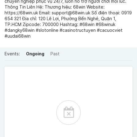
chuyên nghiệp phục vụ 24/7, luôn hỗ trợ người chơi mọi lúc.
Thông Tin Liên Hệ: Thương hiệu: 68win Website:
https://68win.uk Email:
support@68win.uk
Số điện thoại: 0919
654 321 Địa chỉ: 120 Lê Lợi, Phường Bến Nghé, Quận 1,
TP.HCM Zipcode: 700000 Hashtag: #68win #68winuk
#dangky68win #slotonline #casinotructuyen #cacuocviet
#uudai68win
Events:
Ongoing
Past