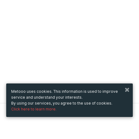
Metooo uses cookies. This information is used to improve
service and understand your interests.
By using our services, you agree to the use of cookies.
Click here to learn more.
Metooo
How it works
Create your page