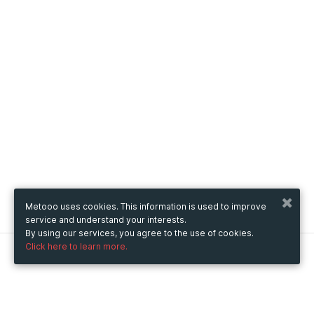
Metooo uses cookies. This information is used to improve
service and understand your interests.
By using our services, you agree to the use of cookies.
Click here to learn more.
Metooo
How it works
Create your page