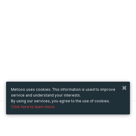
Metooo uses cookies. This information is used to improve
service and understand your interests.
By using our services, you agree to the use of cookies.
Click here to learn more.
Metooo
How it works
Create your page