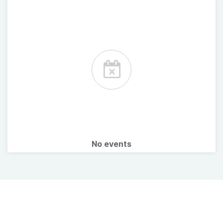
No events