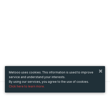
Metooo uses cookies. This information is used to improve
service and understand your interests.
By using our services, you agree to the use of cookies.
Click here to learn more.
Metooo
How it works
Create your page