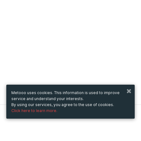
Metooo uses cookies. This information is used to improve
service and understand your interests.
By using our services, you agree to the use of cookies.
Click here to learn more.
Metooo
How it works
Create your page