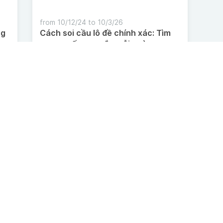
from 10/12/24 to 10/3/26
ng
Cách soi cầu lô đề chính xác: Tìm
ra con số may mắn mỗi ngày
from 10/3/24 to 10/3/26
Mẹo cá độ bóng đá không thua: Bí
quyết từ những tay chơi chuyên