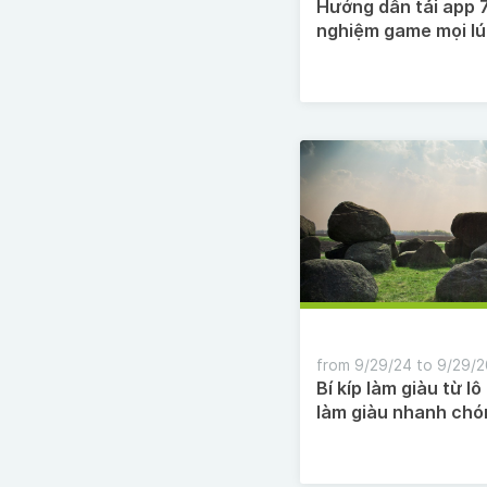
Hướng dẫn tải app 
nghiệm game mọi lú
from 9/29/24 to 9/29/
Bí kíp làm giàu từ l
làm giàu nhanh chó