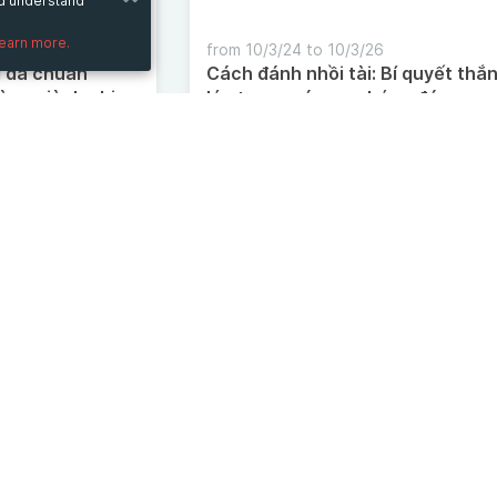
nd understand
learn more.
6
from 10/3/24 to 10/3/26
g đá chuẩn
Cách đánh nhồi tài: Bí quyết thắ
dàng giành chiến
lớn trong cá cược bóng đá
6
from 10/10/24 to 10/3/26
i Liêng cơ bản:
Kèo Draw No Bet là gì? Cách tận
ngay hôm nay
dụng kèo này để luôn thắng