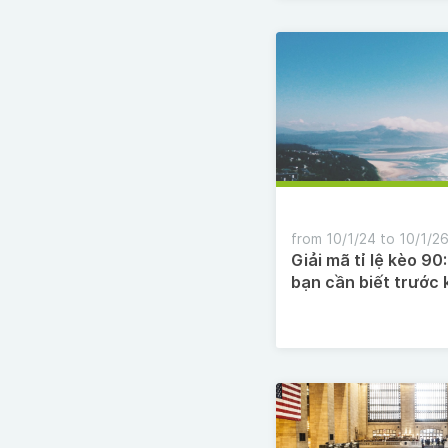
from 10/1/24 to 10/1/2
Giải mã tỉ lệ kèo 9
bạn cần biết trước 