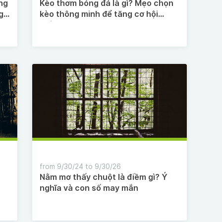
ng
Kèo thơm bóng đá là gì? Mẹo chọn
g
kèo thông minh để tăng cơ hội
thắng
from 9/30/24 to 9/30/26
Nằm mơ thấy chuột là điềm gì? Ý
nghĩa và con số may mắn