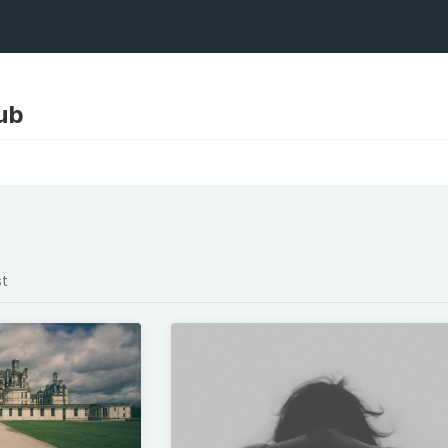
ub
st