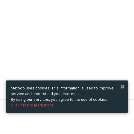
Metooo uses cookies. This information is used to improve
service and understand your interests.
By using our services, you agree to the use of cookies.
Click here to learn more.
Metooo
How it works
Create your page