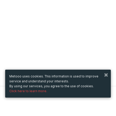
Metooo uses cookies. This information is used to improve
service and understand your interests.
By using our services, you agree to the use of cookies.
Click here to learn more.
Metooo
How it works
Create your page