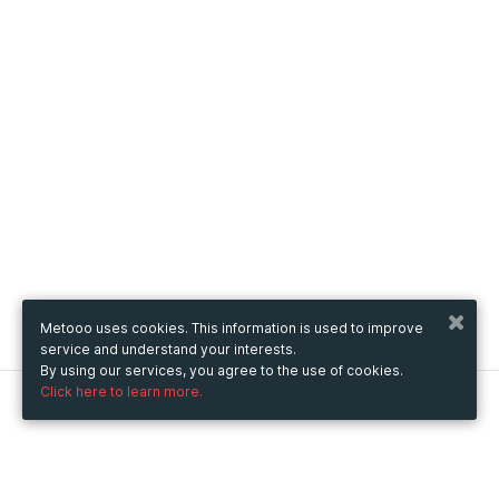
Metooo uses cookies. This information is used to improve
service and understand your interests.
By using our services, you agree to the use of cookies.
Click here to learn more.
Metooo
How it works
Create your page