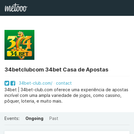
34betclubcom 34bet Casa de Apostas
34bet-club.com/
contact
34bet | 34bet-club.com oferece uma experiência de apostas
incrível com uma ampla variedade de jogos, como cassino,
pôquer, loteria, e muito mais.
Events:
Ongoing
Past