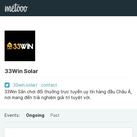
33Win Solar
33win.solar/
contact
33Win Sân chơi đổi thưởng trực tuyến uy tín hàng đầu Châu Á,
nơi mang đến trải nghiệm giải trí tuyệt vời.
Events:
Ongoing
Past