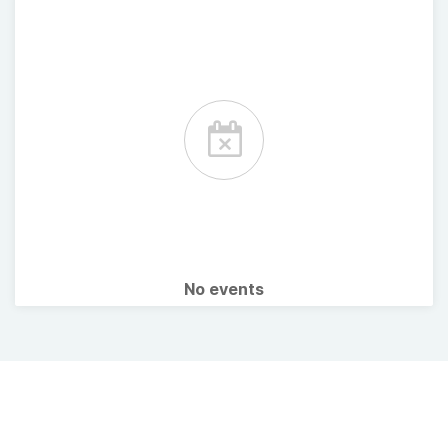
No events