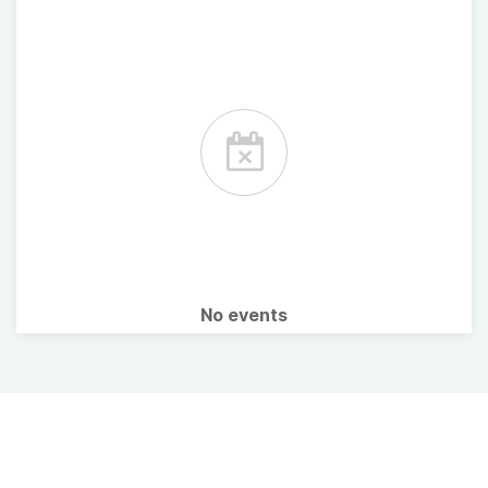
No events