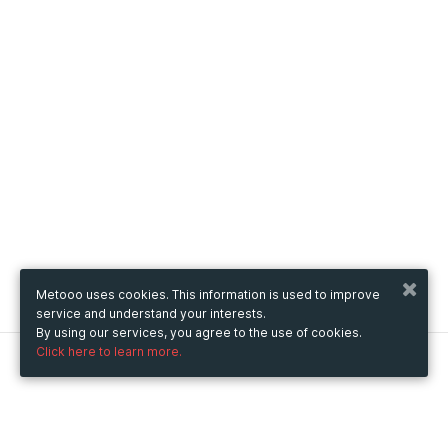
Metooo uses cookies. This information is used to improve
service and understand your interests.
By using our services, you agree to the use of cookies.
Click here to learn more.
Metooo
How it works
Create your page