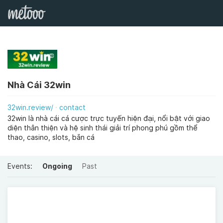
Nhà Cái 32win
32win.review/
contact
32win là nhà cái cá cược trực tuyến hiện đại, nổi bật với giao
diện thân thiện và hệ sinh thái giải trí phong phú gồm thể
thao, casino, slots, bắn cá
Events:
Ongoing
Past