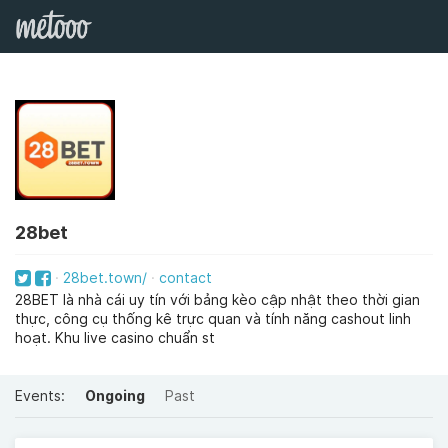
28bet
28bet.town/
contact
28BET là nhà cái uy tín với bảng kèo cập nhật theo thời gian
thực, công cụ thống kê trực quan và tính năng cashout linh
hoạt. Khu live casino chuẩn st
Events:
Ongoing
Past