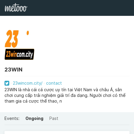
23WIN
23wincom.city/
contact
23WIN là nhà cái cá cược uy tín tại Việt Nam và châu Á, sân
chơi cung cấp trải nghiệm giải trí đa dạng. Người chơi có thể
tham gia cá cược thể thao, n
Events:
Ongoing
Past