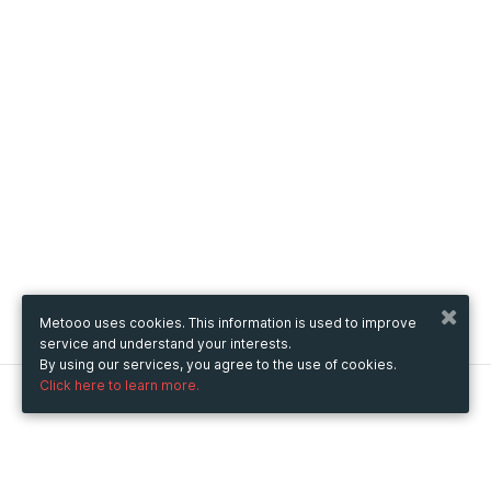
Metooo uses cookies. This information is used to improve
service and understand your interests.
By using our services, you agree to the use of cookies.
Click here to learn more.
Metooo
How it works
Create your page