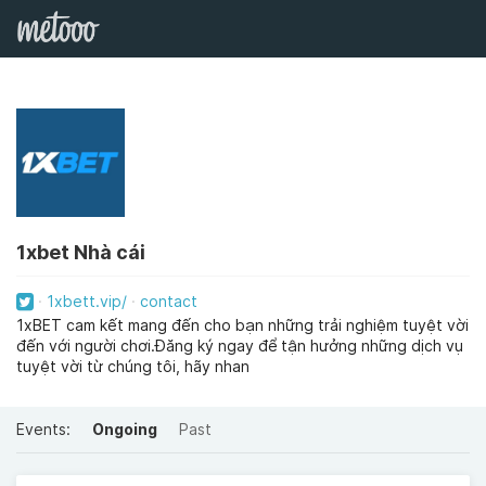
1xbet Nhà cái
1xbett.vip/
contact
1xBET cam kết mang đến cho bạn những trải nghiệm tuyệt vời
đến với người chơi.Đăng ký ngay để tận hưởng những dịch vụ
tuyệt vời từ chúng tôi, hãy nhan
Events:
Ongoing
Past