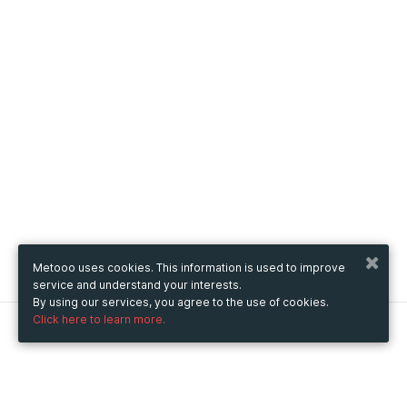
Metooo uses cookies. This information is used to improve
service and understand your interests.
By using our services, you agree to the use of cookies.
Click here to learn more.
Metooo
How it works
Create your page