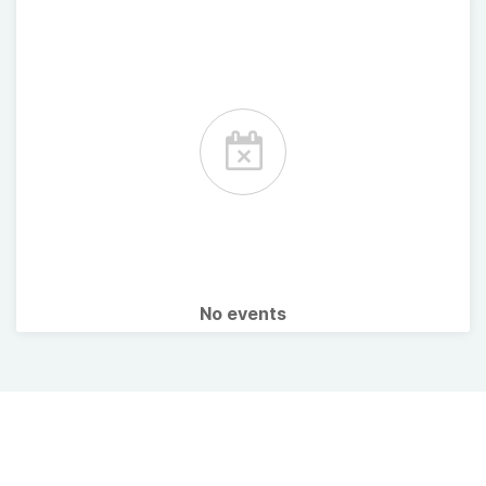
No events