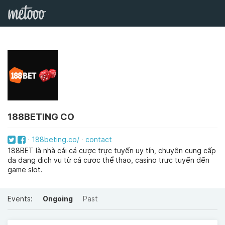
188BETING CO
188beting.co/
contact
188BET là nhà cái cá cược trực tuyến uy tín, chuyên cung cấp
đa dạng dịch vụ từ cá cược thể thao, casino trực tuyến đến
game slot.
Events:
Ongoing
Past