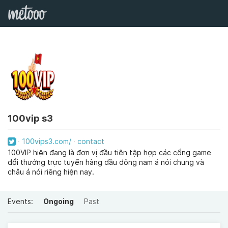
100vip s3
100vips3.com/
contact
100VIP hiện đang là đơn vị đầu tiên tập hợp các cổng game
đổi thưởng trực tuyến hàng đầu đông nam á nói chung và
châu á nói riêng hiện nay.
Events:
Ongoing
Past