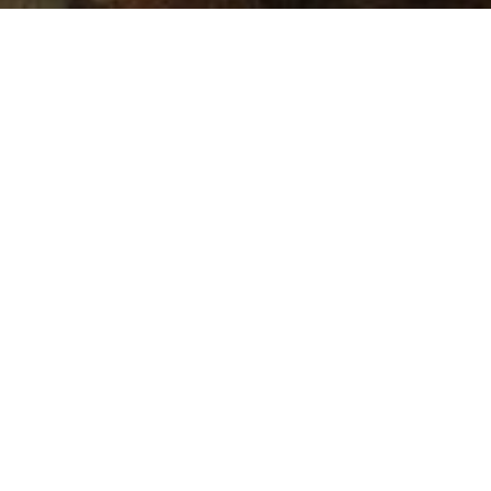
WHEN
Thursday
Mar 6, 2025
hours
21:33
(UTC +07:00)
DESCRIPTION
EU9
  là một nhà cái cá cược trực tuyến uy tín tại châu 
Á, đặc biệt phổ biến ở  Việt Nam. Được thành lập vào 
năm 2018, trước đây mang tên EUBET, EU9  hoạt động 
hợp pháp dưới sự cấp phép của tổ chức PAGCOR 
(Philippine  Amusement and Gaming Corporation). Nền 
tảng này cung cấp đa dạng các sản  phẩm giải trí như 
casino trực tuyến, cá cược thể thao, game nổ hũ, xổ  
số và bắn cá, hợp tác với nhiều nhà phát triển game 
hàng đầu thế giới  như Evolution Gaming và Pragmatic 