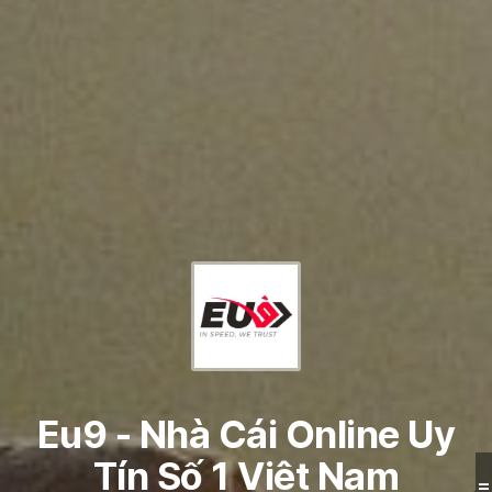
Eu9 - Nhà Cái Online Uy
Tín Số 1 Việt Nam