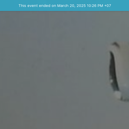
Ended event
This event ended on March 20, 2025 10:26 PM +07
Contact the organizer
INFO