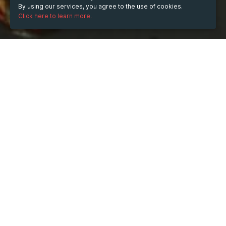
By using our services, you agree to the use of cookies.
Click here to learn more.
WHEN
Thursday
Mar 20, 2025
hours
22:26
(UTC +07:00)
DESCRIPTION
Việc
 xem ngày tốt xấu
 tránh ngày xấu từ lâu đã trở 
thành truyền thống văn hoá của các dân tộc Đông 
phương. Nhưng phương pháp chọn ngày tốt, tránh ngày 
xấu cho đến tận bây giờ vẫn còn gây tranh cãi
Một hiện tượng lịch sử được ghi nhận về sự lúng túng 