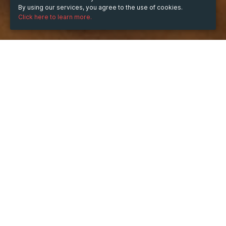
By using our services, you agree to the use of cookies.
Click here to learn more.
WHEN
from
Jun 29, 2024
hours
13:51
(UTC +07:00)
to
Apr 30, 2026
hours
13:51
(UTC +07:00)
DESCRIPTION
Hi88
 là nhà cái cá cược thể thao, casino số 1 châu Á 
được cấp phép bởi Isle of Man và Khu kinh tế Cagayan 
and Freeport . Webgamehi88.top là website chính thức 
của nhà cái Hi88. Đăng ký ngay để nhận ưu đãi hấp dẫn.