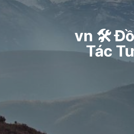
vn 🛠️ 
Tác T