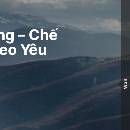
ng – Chế
eo Yêu
Wall