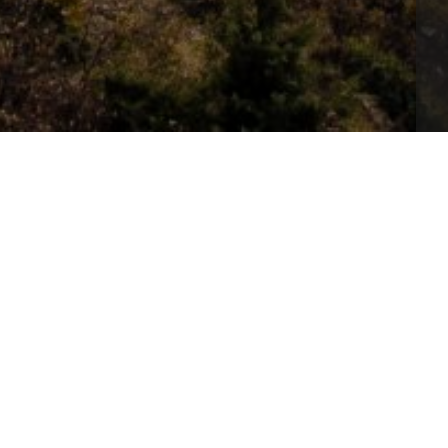
n cung cấp các loại đồ đúc bằng đồng như lư đồng, 
ồng. Đặc biệt, cơ sở nhận chế tác tượng Công 
à tính thẩm mỹ cao.
tin-tuc/206/188437/top-5-co-so-duc-dong-thanh-
, Quận Bình Thạnh, TP. Hồ Chí Minh