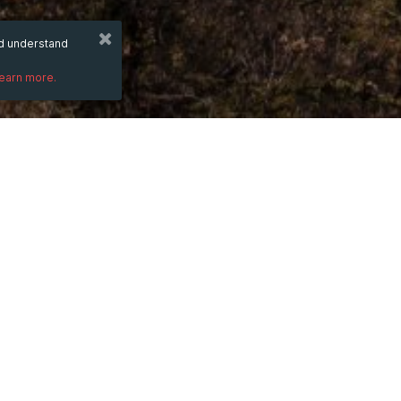
nd understand
learn more.
DESCRIPTION
Đồ Đồng Truyền Thống
 là đơn vị chuyê
đồ thờ cúng, quà tặng bằng đồng, tranh đ
Giáo theo yêu cầu, đảm bảo chất lượng v
 Xem thêm: 
https://baothaibinh.com.vn/
pho-ho-chi-minh-uy-tin-chat-luong
Thông tin liên hệ:
 Địa chỉ: 45 Nguyễn Hữu Cảnh, Phường 22
 Hotline: 0973 67 28 67
 Email: 
Sales@maivangrongviet.vn