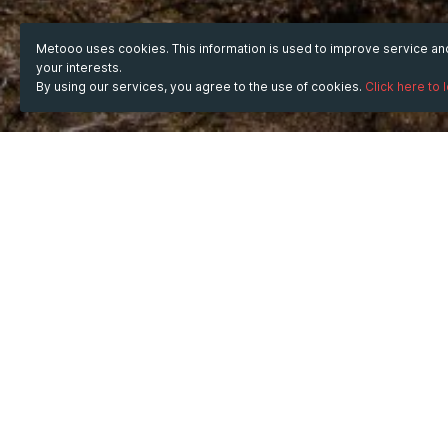
Metooo uses cookies. This information is used to improve service a
your interests.
By using our services, you agree to the use of cookies.
Click here to 
WHEN
from
Sep 3, 2025
hours
08:59
(UTC +07:00)
to
Jul 11, 2026
hours
08:59
(UTC +07:00)