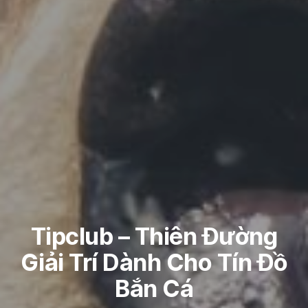
Tipclub – Thiên Đường
Giải Trí Dành Cho Tín Đồ
Bắn Cá