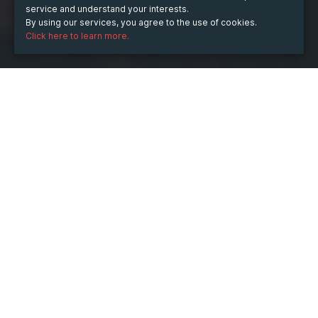
service and understand your interests.
By using our services, you agree to the use of cookies.
Click here to learn more.
WHEN
from
Mar 6, 2026
hours
16:13
(UTC +07:00)
to
Jun 13, 2026
hours
16:13
(UTC +07:00)
DESCRIPTION
Thế giới giải trí trực tuyến chưa bao giờ sôi động đến 
thế, và một trong những cái tên đang "làm mưa làm gió" 
chính là tipclub bắn cá trực tuyến. Nếu bạn đang tìm 
kiếm một sân chơi vừa giải trí đỉnh cao, vừa mang lại cơ 