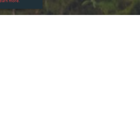
learn more.
DESCRIPTION
Bạn muốn chinh phục lô kép để giành chiến
chi tiết lô kép là gì, hướng dẫn cách chơi
từ các chuyên gia. Đừng bỏ lỡ cơ hội nân
Xem thêm: 
https://may88.select/lo-kep/
#may88 #nhacaimay88 #may88select #ru
PRICE
 và cách chơi