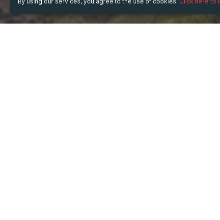
By using our services, you agree to the use of cookies.
Click here to 
WHEN
from
Nov 21, 2024
hours
13:21
(UTC +07:00)
to
Nov 13, 2026
hours
13:21
(UTC +07:00)
TICKET
Tìm hiểu về lô kép tại May88: Khái niệm
hiệu quả