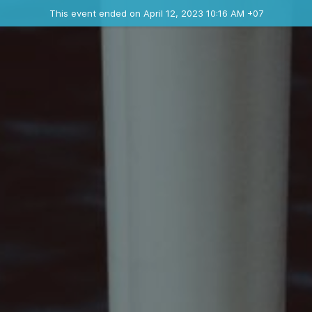
Ended event
This event ended on April 12, 2023 10:16 AM +07
Contact the organizer
INFO