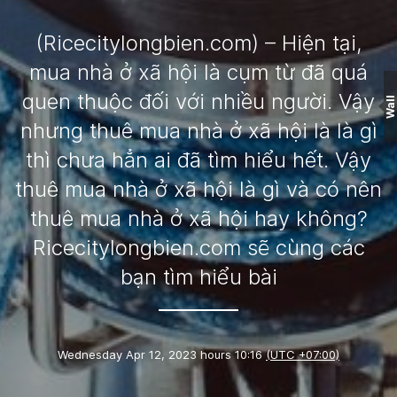
(Ricecitylongbien.com) – Hiện tại,
mua nhà ở xã hội là cụm từ đã quá
quen thuộc đối với nhiều người. Vậy
Wall
nhưng thuê mua nhà ở xã hội là là gì
thì chưa hẳn ai đã tìm hiểu hết. Vậy
thuê mua nhà ở xã hội là gì và có nên
thuê mua nhà ở xã hội hay không?
Ricecitylongbien.com sẽ cùng các
bạn tìm hiểu bài
Wednesday Apr 12, 2023 hours 10:16
(UTC +07:00)