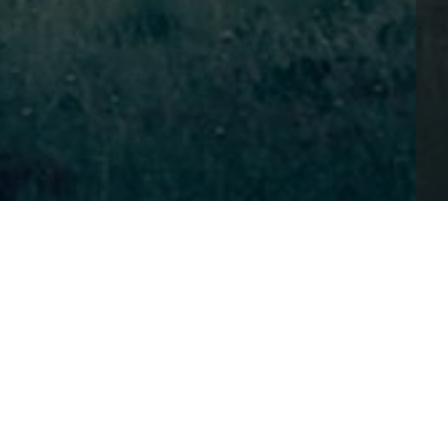
cho một trong những nền tảng cá cược trực tuyến 
 hiểu sâu sắc về lĩnh vực giải trí, tác giả đã tạo 
ịch vụ đẳng cấp và trải nghiệm cá cược tuyệt vời 
ợng, các sản phẩm của tác giả 33Win luôn đáp 
khó tính nhất. Từ giao diện hiện đại, tính năng 