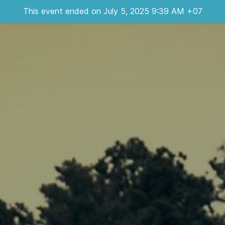
This event ended on July 5, 2025 9:39 AM +07