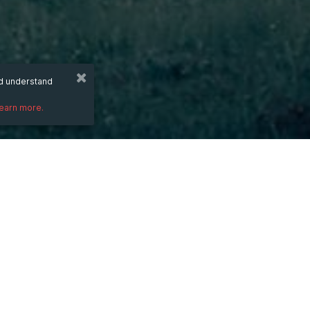
nd understand
learn more.
DESCRIPTION
Tác giả 33Win
 là người đã đặt nền móng 
hàng đầu hiện nay. Với tầm nhìn xa và sự am
nên thương hiệu 33Win, nơi hội tụ những d
cho người chơi.
Nhờ sự sáng tạo và chú trọng đến chất lư
ứng được yêu cầu của cả những khách hàng 