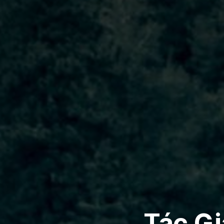
Tác G