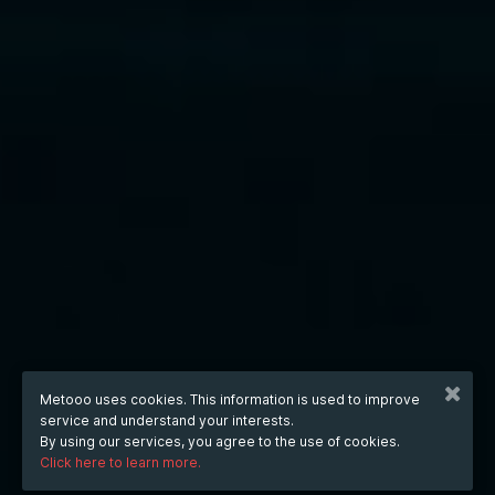
Metooo uses cookies. This information is used to improve
service and understand your interests.
By using our services, you agree to the use of cookies.
Click here to learn more.