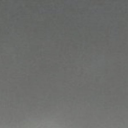
1/30/26
-
2/28/27
Contact the organizer
INFO