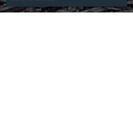
WHEN
from
Jan 30, 2026
hours
09:58
(UTC +07:00)
to
Feb 28, 2027
hours
09:58
(UTC +07:00)
DESCRIPTION
Trận đấu tới đây chứng kiến Arsenal nắm giữ lợi thế 
quan trọng nhờ được thi đấu tại Emirates, nơi họ đang 
thể hiện sự ổn định đáng kể. Từ đầu mùa giải cho đến 
nay, đội bóng của HLV Mikel Arteta vẫn chưa phải nhận 
thất bại nào trên sân nhà. Pháo Thủ cũng sở hữu thành 
tích rất tích cực với 8 chiến thắng sau 10 trận gần nhất 