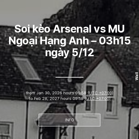
Soi kèo Arsenal vs MU
Ngoại Hạng Anh – 03h15
ngày 5/12
Wall
from
Jan 30, 2026 hours 09:58
(UTC +07:00)
to
Feb 28, 2027 hours 09:58
(UTC +07:00)
INFO