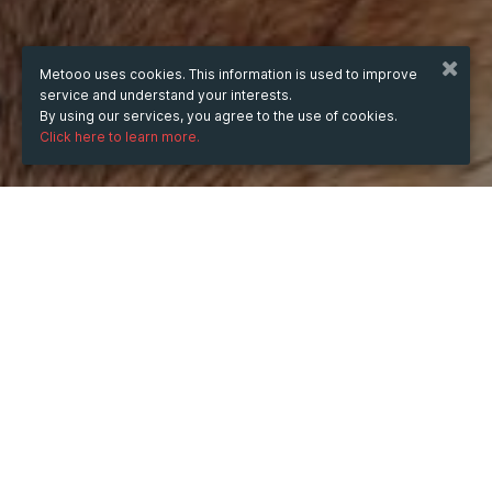
Metooo uses cookies. This information is used to improve
service and understand your interests.
By using our services, you agree to the use of cookies.
Click here to learn more.
WHEN
Wednesday
Dec 31, 2025
hours
17:34
(UTC +08:00)
DESCRIPTION
캔자스시티 수신자 라시 라이스는 2024년부터 자동차 사
고로 30일의 징역형과 5년의 집행유예를 선고받았습니다.