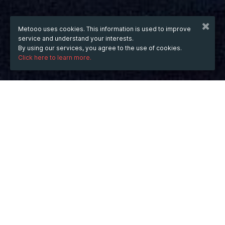
Metooo uses cookies. This information is used to improve
service and understand your interests.
By using our services, you agree to the use of cookies.
Click here to learn more.
WHEN
Tuesday
Jul 9, 2024
hours
14:10
(UTC +03:00)
DESCRIPTION
Купить диплом или же аттестат возможно сегодня 
в интернете самыми разными вариантами. Многие, 
так например, пытаются найти данные предложения 