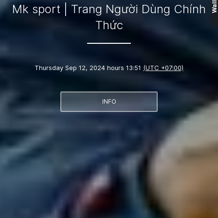
Wall
Mk sport | Trang Người Dùng Chính
Thức
Thursday Sep 12, 2024 hours 13:51
(UTC +07:00)
INFO