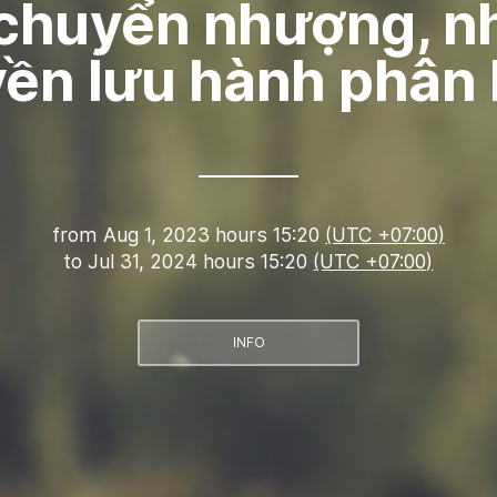
chuyển nhượng, 
ền lưu hành phân
from
Aug 1, 2023 hours 15:20
(UTC +07:00)
to
Jul 31, 2024 hours 15:20
(UTC +07:00)
INFO