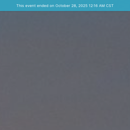
Ended event
This event ended on October 28, 2025 12:16 AM CST
Contact the organizer
INFO