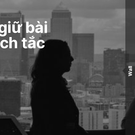
giữ bài
ích tắc
Wall