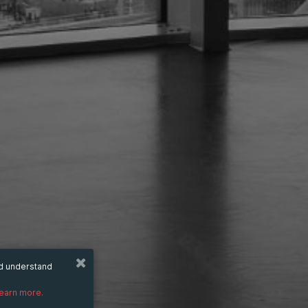
nd understand
learn more.