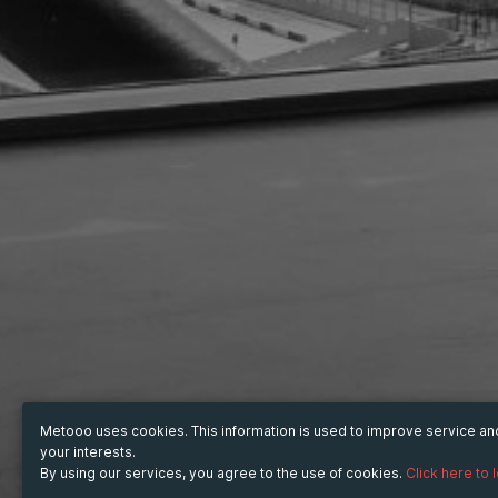
Metooo uses cookies. This information is used to improve service a
your interests.
By using our services, you agree to the use of cookies.
Click here to 