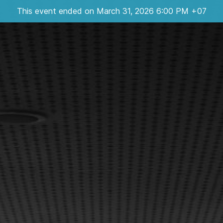
This event ended on March 31, 2026 6:00 PM +07