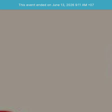
Ended event
This event ended on June 13, 2026 9:11 AM +07
Contact the organizer
INFO