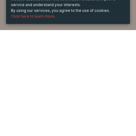
service and understand your interests.
By using our services, you agree to the use of cookies.
Click here to learn more.
WHEN
from
Dec 31, 2025
hours
09:11
(UTC +07:00)
to
Jun 13, 2026
hours
09:11
(UTC +07:00)
DESCRIPTION
Cửa cách âm
 cuagosaigon là giải pháp lý tưởng để giảm 
tiếng ồn, bảo vệ sự riêng tư và nâng cao chất lượng 
cuộc sống. Với nhiều mẫu mã đa dạng, cửa cách âm 
giúp ngôi nhà hoặc văn phòng trở nên yên tĩnh, dễ chịu 