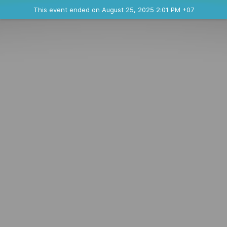
Ended event
This event ended on August 25, 2025 2:01 PM +07
Contact the organizer
INFO