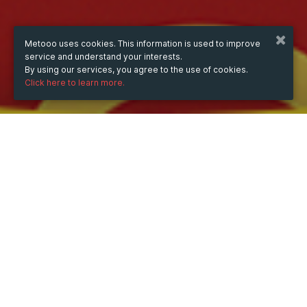
Metooo uses cookies. This information is used to improve
service and understand your interests.
By using our services, you agree to the use of cookies.
Click here to learn more.
WHEN
from
Aug 25, 2023
hours
14:01
(UTC +07:00)
to
Aug 25, 2025
hours
14:01
(UTC +07:00)
DESCRIPTION
KQXSMN - Xổ số miền Nam - SXMN - Xổ số MN - Trực 