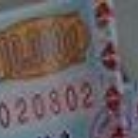
2/4/25
-
2/4/27
Contact the organizer
INFO