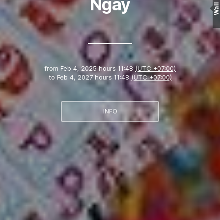
Ngay
Wall
from
Feb 4, 2025 hours 11:48
(UTC +07:00)
to
Feb 4, 2027 hours 11:48
(UTC +07:00)
INFO