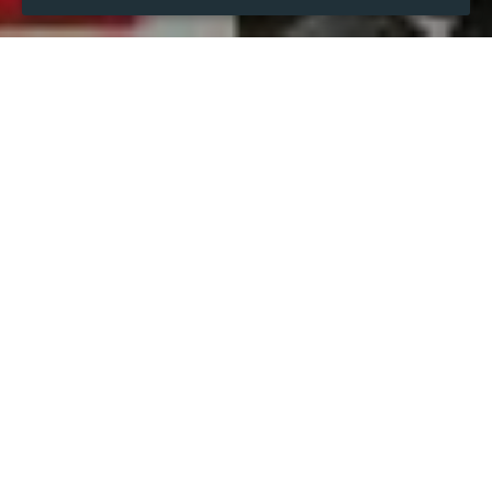
WHEN
from
Feb 4, 2025
hours
11:48
(UTC +07:00)
to
Feb 4, 2027
hours
11:48
(UTC +07:00)
DESCRIPTION
➡️ ➡️ ➡️ Cập nhật:  
https://redcircle.com/shows/truc-
tiep-kqxs-minh-ngoc-nhanh-nhat-xem-xo-so-minh-
ngoc-de-dang
Thị trường xổ số việt nam hiện nay đang phải cạnh tranh 
với các hình thức xổ số nước ngoài khác du nhập vào 
việt nam. Tất cả thị trường xổ số thiết bị 3 miền đều 