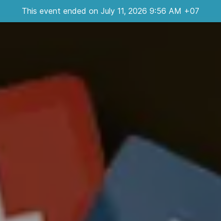
This event ended on July 11, 2026 9:56 AM +07