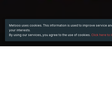
Metooo uses cookies. This information is used to improve service a
your interests.
By using our services, you agree to the use of cookies.
Click here to 
WHEN
from
Jun 7, 2025
hours
09:56
(UTC +07:00)
to
Jul 11, 2026
hours
09:56
(UTC +07:00)