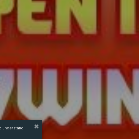
nd understand