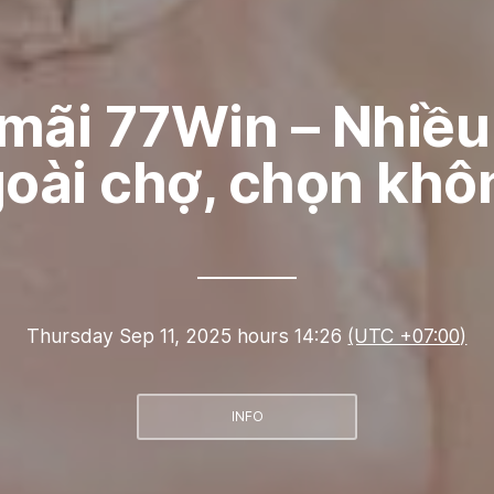
mãi 77Win – Nhiều
goài chợ, chọn khô
Thursday Sep 11, 2025 hours 14:26
(UTC +07:00)
INFO