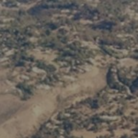
8/15/25
-
8/15/26
Contact the organizer
INFO