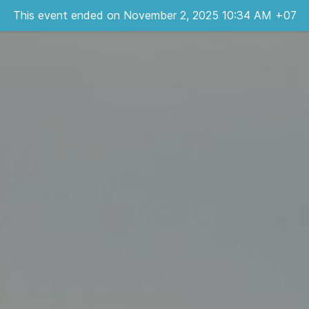
This event ended on November 2, 2025 10:34 AM +07