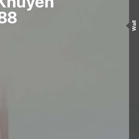
 Khuyến
p88
Wall