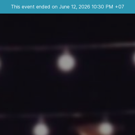
This event ended on June 12, 2026 10:30 PM +07