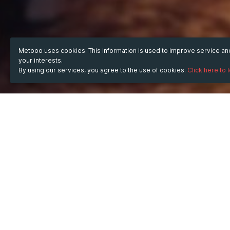
Metooo uses cookies. This information is used to improve service a
your interests.
By using our services, you agree to the use of cookies.
Click here to 
WHEN
from
Sep 1, 2025
hours
22:30
(UTC +07:00)
to
Jun 12, 2026
hours
22:30
(UTC +07:00)